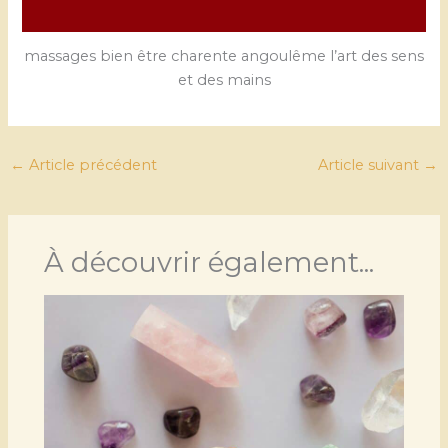
massages bien être charente angoulême l’art des sens
et des mains
←
Article précédent
Article suivant
→
À découvrir également...