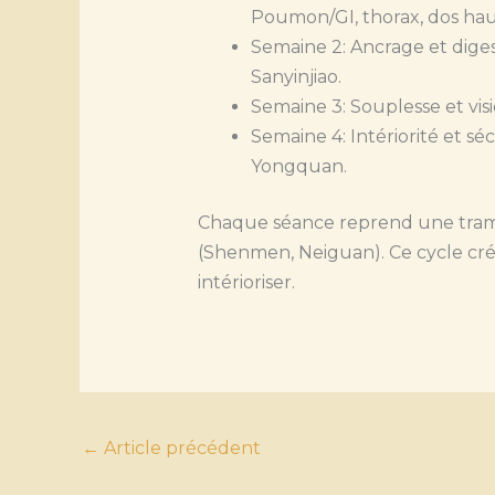
Poumon/GI, thorax, dos hau
Semaine 2: Ancrage et diges
Sanyinjiao.
Semaine 3: Souplesse et visi
Semaine 4: Intériorité et sé
Yongquan.
Chaque séance reprend une trame 
(Shenmen, Neiguan). Ce cycle crée 
intérioriser.
←
Article précédent