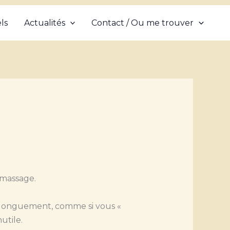
ls
Actualités
Contact / Ou me trouver
 massage.
us longuement, comme si vous «
utile.