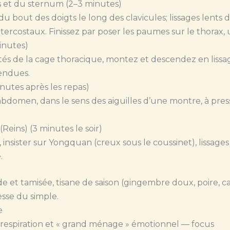
 et du sternum (2–3 minutes)
 bout des doigts le long des clavicules; lissages lents
ntercostaux. Finissez par poser les paumes sur le thorax,
minutes)
tés de la cage thoracique, montez et descendez en lissa
tendues.
nutes après les repas)
l’abdomen, dans le sens des aiguilles d’une montre, à pres
Reins) (3 minutes le soir)
 insister sur Yongquan (creux sous le coussinet), lissages d
.
et tamisée, tisane de saison (gingembre doux, poire, ca
lesse du simple.
e
 respiration et « grand ménage » émotionnel — focus