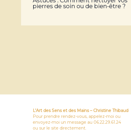
Astuces : Comment nettoyer vos
pierres de soin ou de bien-être ?
L’Art des Sens et des Mains – Christine Thibaud
Pour prendre rendez-vous, appelez-moi ou
envoyez-moi un message au 06.22.29.61.24
ou sur le site directement.