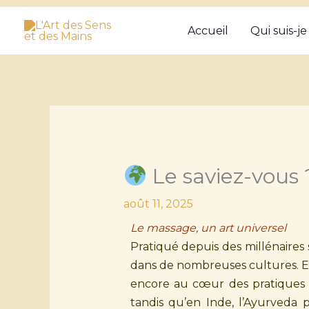
Aller
Accueil
Qui suis-je
au
contenu
Le saviez-vous
août 11, 2025
Le massage, un art universel
Pratiqué depuis des millénaires
dans de nombreuses cultures. En
encore au cœur des pratiques 
tandis qu’en Inde, l’Ayurveda 